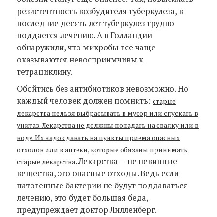
резистентность возбудителя туберкулеза, в
последние десять лет туберкулез трудно
поддается лечению. А в Голландии
обнаружили, что микробы все чаще
оказываются невосприимчивы к
тетрациклину.
Обойтись без антибиотиков невозможно. Но
каждый человек должен помнить:
старые
лекарства нельзя выбрасывать в мусор или спускать в
унитаз. Лекарства не должны попадать на свалку или в
воду. Их надо сдавать на пункты приема опасных
отходов или в аптеки, которые обязаны принимать
. Лекарства — не невинные
старые лекарства
вещества, это опасные отходы. Ведь если
патогенные бактерии не будут поддаваться
лечению, это будет большая беда,
предупреждает доктор Лилленберг.