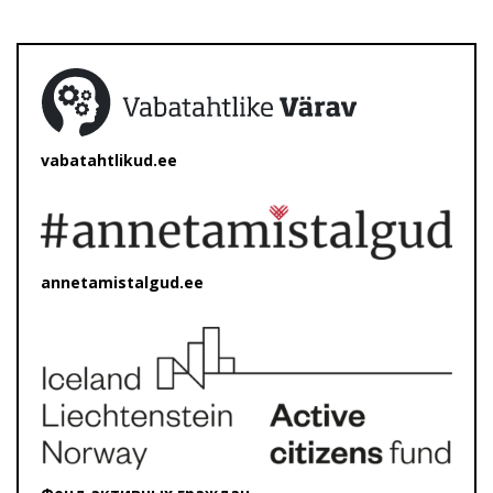
vabatahtlikud.ee
annetamistalgud.ee