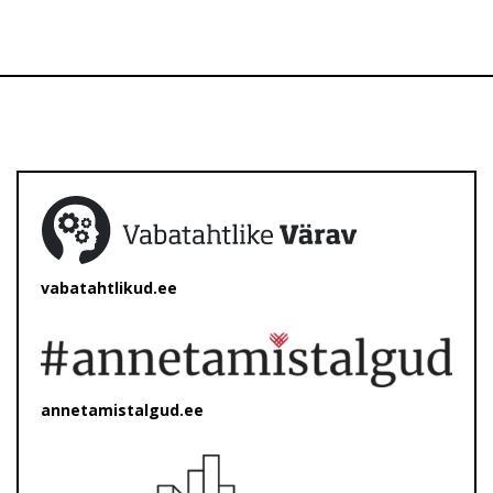
vabatahtlikud.ee
annetamistalgud.ee