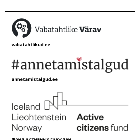
vabatahtlikud.ee
annetamistalgud.ee
Фонд активных граждан