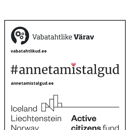
vabatahtlikud.ee
annetamistalgud.ee