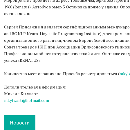
Мероприятие пройдет по адресу Tööstuse 48a, офис 303 (трети
1960 (Renatus). Автобус номер 3. Остановка прямо у здания. Oп
очень сложно.
Сергей Присяжный является cертифицированным международн
and BC NLP Neuro-Linguistic Programming Institute), тренером-
организационного развития, членом Европейской ассоциации 
Совета тренеров НЛП при Ассоциации Эриксоновского гипноза
Профессиональной психотерапевтической лиги. Он также соз
успеха «RENATUS».
Количество мест ограничено. Просьба регистрироваться (
mkyl
Дополнительная информация:
Михаил Кылварт
mkylwart@hotmail.com
Новости