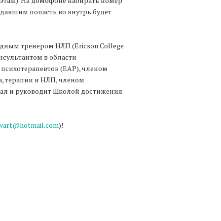
й этаж). На домофоне набирать номер
оздавшим попасть во внутрь будет
ым тренером НЛП (Ericson College
консультантом в области
психотерапевтов (EAP), членом
, терапии и НЛП, членом
дал и руководит Школой достижения
wart@hotmail.com
)!