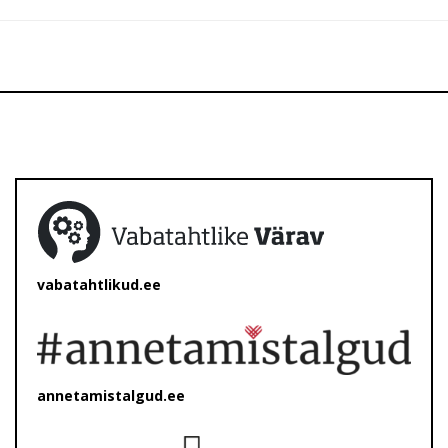
vabatahtlikud.ee
annetamistalgud.ee