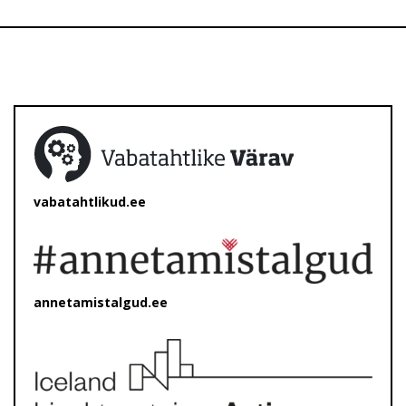
vabatahtlikud.ee
annetamistalgud.ee