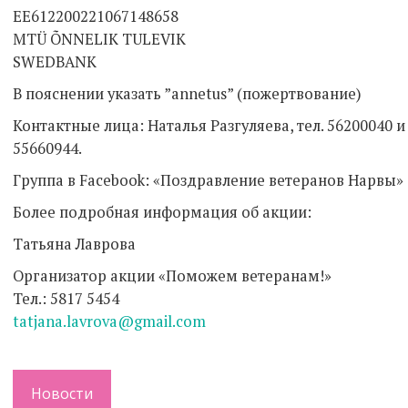
EE612200221067148658
MTÜ ÕNNELIK TULEVIK
SWEDBANK
В пояснении указать ”annetus” (пожертвование)
Контактные лица: Наталья Разгуляева, тел. 56200040 и
55660944.
Группа в Facebook: «Поздравление ветеранов Нарвы»
Более подробная информация об акции:
Татьяна Лаврова
Организатор акции «Поможем ветеранам!»
Тел.: 5817 5454
tatjana
.
lavrova
@
gmail
.
com
Новости