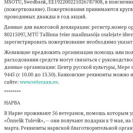
MSOTÜ, Swedbank, EE192200221026787908, в пояснении
(пожертвование). Пожертвования принимаются кругло
проводимых дважды в год акций.
Данные для налоговой декларации: регистр.номер о
80215097, MTÜ Tallinna teise maailmasõja osalejate üh
зарегистрировать пожертвование необходимо указать 
Желающие предложить организации помощь или пол
расходовании средств могут связаться с руководств
данные организации: Центр русской культуры, Мере пст.,
9445 (с 10.00 до 13.30). Банковские реквизиты можно 
сайте:
www.veteraan.ee
.
********
НАРВА
В Нарве проживают 56 ветеранов, помощь которым у
«Õnnelik Tulevik», — они получают подарки к 9 мая, н
марта. Реквизиты нарвской благотворительной орга