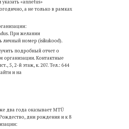
 указать «annetus»
годично, а не только в рамках
рганизации:
endus. При желании
личный номер (isikukood).
учить подробный отчет о
ом организации. Контактные
 5, 2-й этаж, к. 207. Тел.: 644
найти и на
же два года оказывает MTÜ
а Рождество, дни рождения и к 8
низации: