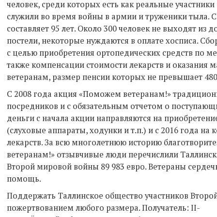
человек, среди которых есть как реальные участники б
служили во время войны в армии и труженики тыла. 
составляет 95 лет. Около 300 человек не выходят из 
постели, некоторые нуждаются в оплате хосписа. Сбор
с целью приобретения ортопедических средств по м
также компенсации стоимости лекарств и оказания
ветеранам, размер пенсии которых не превышает 48
С 2008 года акция «Поможем ветеранам!» традиционн
посредников и с обязательным отчетом о поступающ
деньги с начала акции направляются на приобретени
(слуховые аппараты, ходунки и т.п.) и с 2016 года н
лекарств. За всю многолетнюю историю благотвори
ветеранам!» отзывчивые люди перечислили Таллинск
Второй мировой войны 89 983 евро. Ветераны сердеч
помощь.
Поддержать Таллинское общество участников Втор
пожертвованием любого размера. Получатель: II-