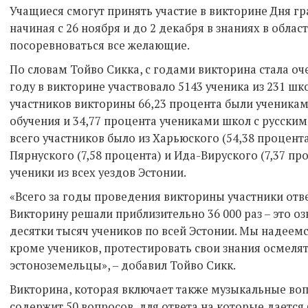
Учащиеся смогут принять участие в викторине Дня гр
начиная с 26 ноября и до 2 декабря в знаниях в обла
посоревноваться все желающие.
По словам Тойво Сикка, с годами викторина стала о
году в викторине участвовало 5143 ученика из 231 шк
участников викторины 66,23 процента были ученика
обучения и 34,77 процента учениками школ с русски
всего участников было из Харьюского (54,38 процента)
Пярнуского (7,58 процента) и Ида-Вируского (7,37 пр
ученики из всех уездов Эстонии.
«Всего за годы проведения викторины участники отве
Викторину решали приблизительно 36 000 раз – это озн
десятки тысяч учеников по всей Эстонии. Мы надеемс
кроме учеников, протестировать свои знания осмелят
эстоноземельцы», – добавил Тойво Сикк.
Викторина, которая включает также музыкальные во
содержит 50 вопросов, для ответа на которые дается