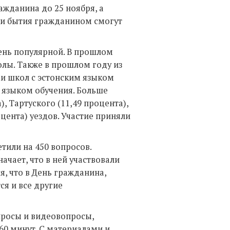
ажданина до 25 ноября, а
сти бытия гражданином смогут
чень популярной. В прошлом
олы. Также в прошлом году из
ми школ с эстонским языком
м языком обучения. Больше
, Тартуского (11,49 процента),
оцента) уездов. Участие приняли
тили на 450 вопросов.
ачает, что в ней участвовали
я, что в День гражданина,
ся и все другие
просы и видеовопросы,
 60 минут. С материалами и