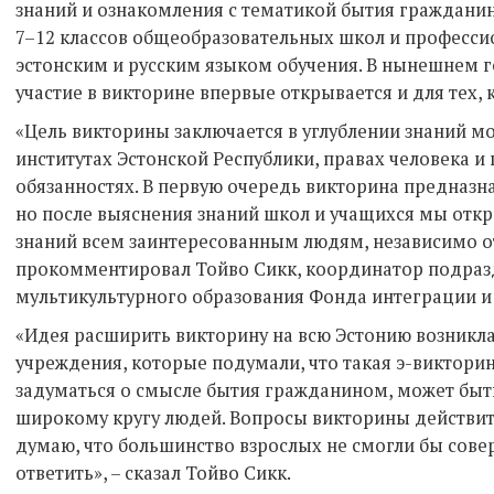
знаний и ознакомления с тематикой бытия граждани
7–12 классов общеобразовательных школ и професси
эстонским и русским языком обучения. В нынешнем 
участие в викторине впервые открывается и для тех, к
«Цель викторины заключается в углублении знаний 
институтах Эстонской Республики, правах человека и
обязанностях. В первую очередь викторина предназна
но после выяснения знаний школ и учащихся мы откр
знаний всем заинтересованным людям, независимо от
прокомментировал Тойво Сикк, координатор подраз
мультикультурного образования Фонда интеграции 
«Идея расширить викторину на всю Эстонию возникл
учреждения, которые подумали, что такая э-викторин
задуматься о смысле бытия гражданином, может быт
широкому кругу людей. Вопросы викторины действите
думаю, что большинство взрослых не смогли бы сов
ответить», – сказал Тойво Сикк.