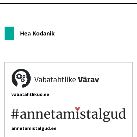
Hea Kodanik
vabatahtlikud.ee
annetamistalgud.ee