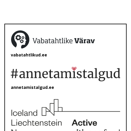
vabatahtlikud.ee
annetamistalgud.ee