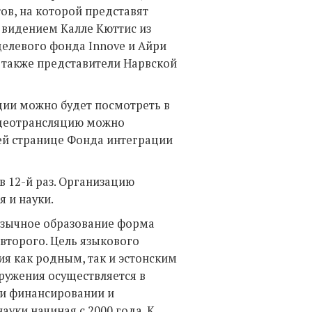
ов, на которой представят
м видением Калле Кюттис из
целевого фонда Innove и Айри
т также представители Нарвской
ии можно будет посмотреть в
идеотрансляцию можно
й странице Фонда интеграции
 12-й раз. Организацию
 и науки.
язычное образование форма
 второго. Цель языкового
я как родным, так и эстонским
ружения осуществляется в
ри финансировании и
уки начиная с 2000 года. К