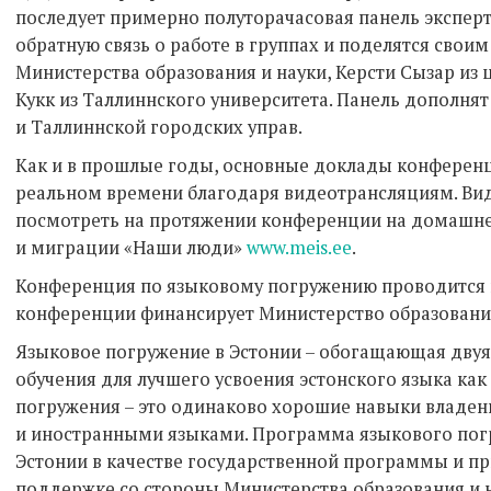
последует примерно полуторачасовая панель эксперт
обратную связь о работе в группах и поделятся свои
Министерства образования и науки, Керсти Сызар из 
Кукк из Таллиннского университета. Панель дополня
и Таллиннской городских управ.
Как и в прошлые годы, основные доклады конференц
реальном времени благодаря видеотрансляциям. В
посмотреть на протяжении конференции на домашне
и миграции «Наши люди»
www.meis.ee
.
Конференция по языковому погружению проводится в
конференции финансирует Министерство образования
Языковое погружение в Эстонии – обогащающая дву
обучения для лучшего усвоения эстонского языка как
погружения – это одинаково хорошие навыки владени
и иностранными языками. Программа языкового пог
Эстонии в качестве государственной программы и п
поддержке со стороны Министерства образования и на