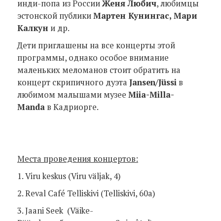
инди-попа из России
Женя Любич
, любимцы
эстонской публики
Мартен Кунингас, Мари
Калкун
и др.
Дети приглашены на все концерты этой
программы, однако особое внимание
маленьких меломанов стоит обратить на
концерт скрипичного дуэта
Jansen/Jüssi
в
любимом малышами музее
Miia-Milla-
Manda
в Кадриорге.
Места проведения концертов:
1. Viru keskus (Viru väljak, 4)
2. Reval Café Telliskivi (Telliskivi, 60a)
3. Jaani Seek (Väike-