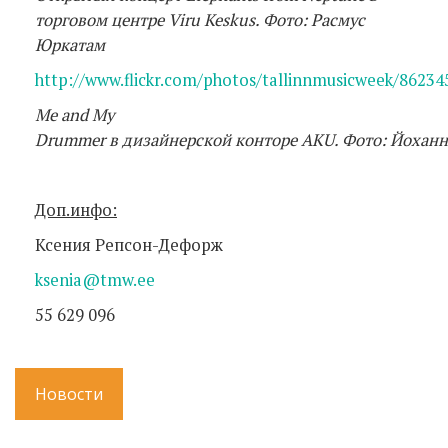
торговом центре
Viru
Keskus
. Фото
:
Расмус
Юркатам
http://www.flickr.com/photos/tallinnmusicweek/862345
Me and My
Drummer
в
дизайнерской
конторе
AKU.
Фото
:
Йоханн
Доп.инфо
:
Ксения Репсон-Дефорж
ksenia@tmw.ee
55 629 096
Новости