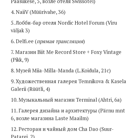
Pääsukese, 5, возле отеля Swissôtel)
4. NaiiV (Müürivahe, 36)
5. Лобби-бар отеля Nordic Hotel Forum (Viru
väljak 3)
6. Delfi.ee (
прямая
трансляция
)
7. Магазин Biit Me Record Store + Foxy Vintage
(Pikk, 9)
8. Музей Miia-Milla-Manda (L.Koidula, 21c)
9. Художественная галерея Temnikova & Kasela
Galerii (Rüütli, 4)
10. Музыкальный магазин Terminal (Ahtri, 6a)
11. Галерея дизайна и архитектуры (Pärnu mnt
6, возле магазина Laste Maailm)
12. Ресторан и чайный дом Cha Dao (Suur-
Patarei, 2)