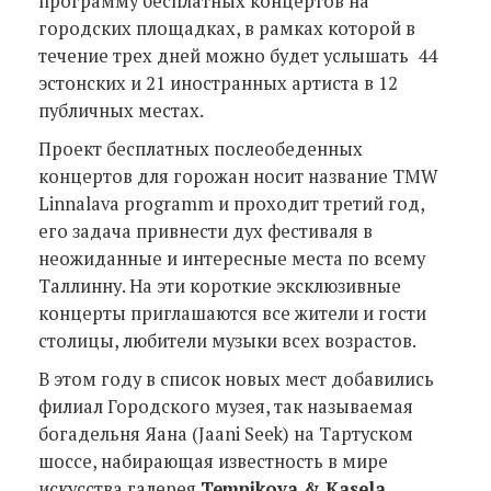
программу бесплатных концертов на
городских площадках, в рамках которой в
течение трех дней можно будет услышать 44
эстонских и 21 иностранных артиста в 12
публичных местах.
Проект бесплатных послеобеденных
концертов для горожан носит название TMW
Linnalava programm и проходит третий год,
его задача привнести дух фестиваля в
неожиданные и интересные места по всему
Таллинну. На эти короткие эксклюзивные
концерты приглашаются все жители и гости
столицы, любители музыки всех возрастов.
В этом году в список новых мест добавились
филиал Городского музея, так называемая
богадельня Яана (Jaani Seek) на Тартуском
шоссе, набирающая известность в мире
искусства галерея
Temnikova & Kasela
,