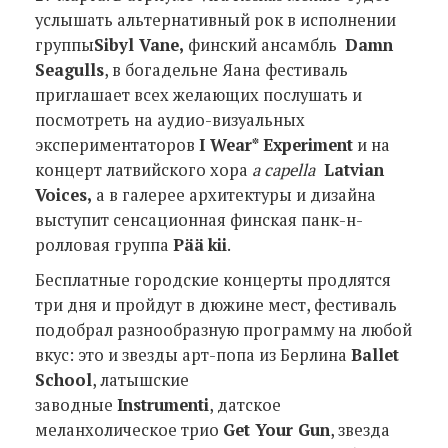
услышать альтернативный рок в исполнении
группы
Sibyl Vane
,
финский ансамбль
Damn
Seagulls
, в богадельне Яана фестиваль
приглашает всех желающих послушать и
посмотреть на аудио-визуальных
экспериментаторов
I Wear* Experiment
и на
концерт латвийского хора
a capella
Latvian
Voices
,
а в галерее архитектуры и дизайна
выступит сенсационная финская панк-н-
ролловая группа
Pää
kii
.
Бесплатные городские концерты продлятся
три дня и пройдут в дюжине мест, фестиваль
подобрал разнообразную программу на любой
вкус: это и звезды арт-попа из Берлина
Ballet
School
, латышские
заводные
Instrumenti
, датское
меланхолическое трио
Get Your Gun
, звезда