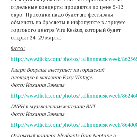
отдельные концерты продаются по цене 5-12
евро. Проходки надо будет до фестиваля
обменять на браслеты в инфопункте в атриуме
торгового центра Viru Keskus, который будет
открыт 24- 29 марта.
Фото
:
http://www.flickr.com/photos/tallinnmusicweek/862565
Кадри Вооранд выступает на городской
площадке в магазине
Foxy
Vintage
.
Фото
:
Йоханна Ээнмаа
http://www.flickr.com/photos/tallinnmusicweek/862460
DVPH
в музыкальном магазине
BIIT
.
Фото
:
Йоханна Ээнмаа
http://www.flickr.com/photos/tallinnmusicweek/864008
Открытый концерт
Elephants
from
Neptune
в