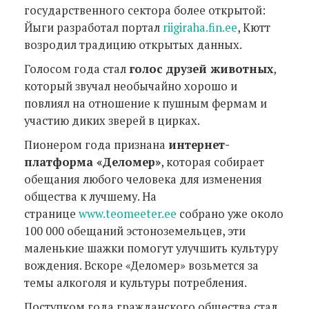
государственного сектора более открытой:
Йыги разработал портал
riigiraha.fin.ee
, Кютт
возродил традицию открытых данных.
Голосом года стал
голос друзей животных
,
который звучал необычайно хорошо и
повлиял на отношение к пушным фермам и
участию диких зверей в цирках.
Пионером года признана
интернет-
платформа «Деломер»
, которая собирает
обещания любого человека для изменения
общества к лучшему. На
странице
www.teomeeter.ee
собрано уже около
100 000 обещаний эстоноземельцев, эти
маленькие шажки помогут улучшить культуру
вождения. Вскоре «Деломер» возьмется за
темы алкоголя и культуры потребления.
Поступком года гражданского общества стал