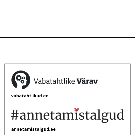
vabatahtlikud.ee
annetamistalgud.ee