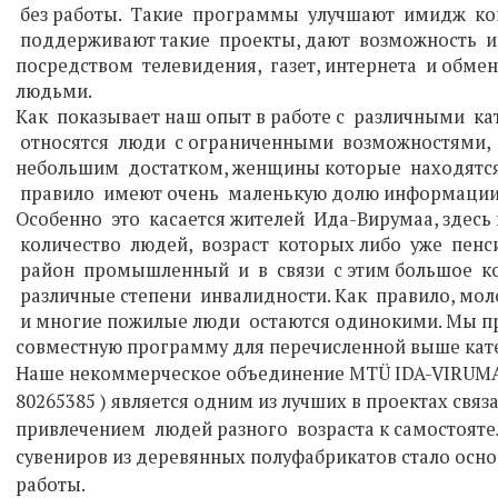
без работы. Такие программы улучшают имидж ко
поддерживают такие проекты, дают возможность
посредством телевидения, газет, интернета и обм
людьми.
Как показывает наш опыт в работе с различными к
относятся люди с ограниченными возможностями,
небольшим достатком, женщины которые находятся
правило имеют очень маленькую долю информации и
Особенно это касается жителей Ида-Вирумаа, здесь
количество людей, возраст которых либо уже пенс
район промышленный и в связи с этим большое к
различные степени инвалидности. Как правило, мол
и многие пожилые люди остаются одинокими. Мы п
совместную программу для перечисленной выше кат
Наше некоммерческое объединение MTÜ IDA-VIRUMAA 
80265385 ) является одним из лучших в проектах связ
привлечением людей разного возраста к самостояте
сувениров из деревянных полуфабрикатов стало ос
работы.