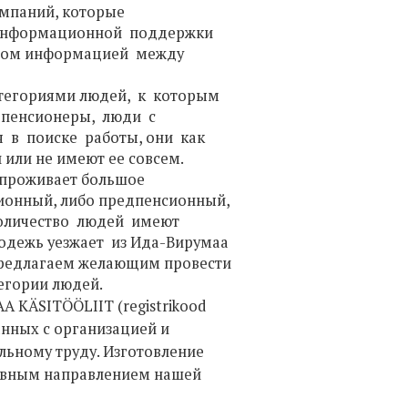
мпаний, которые
 информационной поддержки
еном информацией между
атегориями людей, к которым
 пенсионеры, люди с
 в поиске работы, они как
ли не имеют ее совсем.
 проживает большое
ионный, либо предпенсионный,
оличество людей имеют
одежь уезжает из Ида-Вирумаа
редлагаем желающим провести
егории людей.
KÄSITÖÖLIIT (registrikood
анных с организацией и
льному труду. Изготовление
новным направлением нашей