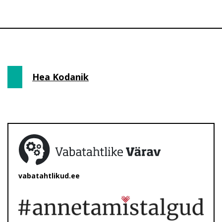
Hea Kodanik
vabatahtlikud.ee