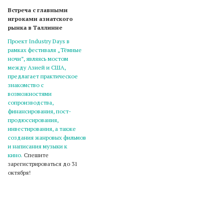
Встреча с главными
игроками азиатского
рынка в Таллинне
Проект Industry Days в
рамках фестиваля „Тёмные
ночи”, являясь мостом
между Азией и США,
предлагает практическое
знакомство с
возможностями
сопроизводства,
финансирования, пост-
продюссирования,
инвестирования, а также
создания жанровых фильмов
и написания музыки к
кино.
Спешите
зарегистрироваться до 31
октября!