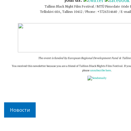
Join us:
Tallinn Black Night Film Festival / MTÜ Pimedate ööde F
Telliskivi 60A, Tallinn 10412 / Phone: +3726314640 / E-mai
The event is funded by European Regional Development Fund & Tallinn
You received this newsletter because you are a friend of Tallinn Black Nights Film Festival. If you
please
unsubscribe here
.
Новости