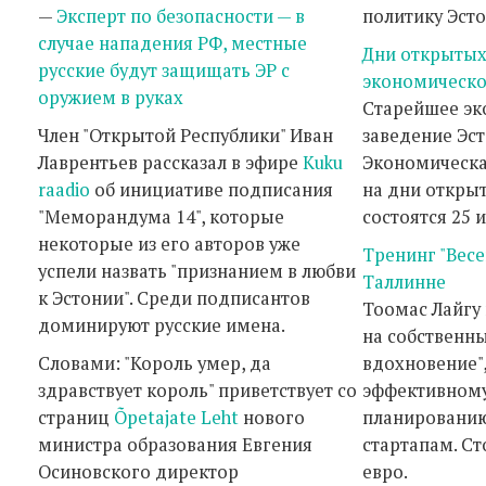
—
Эксперт по безопасности — в
политику Эсто
случае нападения РФ, местные
Дни открытых
русские будут защищать ЭР с
экономическо
оружием в руках
Cтарейшее эк
Член "Открытой Республики" Иван
заведение Эс
Лаврентьев рассказал в эфире
Kuku
Экономическа
raadio
об инициативе подписания
на дни откры
"Меморандума 14", которые
состоятся 25 и
некоторые из его авторов уже
Тренинг "Весе
успели назвать "признанием в любви
Таллинне
к Эстонии". Среди подписантов
Тоомас Лайгу
доминируют русские имена.
на собственны
Словами: "Король умер, да
вдохновение"
здравствует король" приветствует со
эффективному
страниц
Õpetajate Leht
нового
планированию
министра образования Евгения
стартапам. Ст
Осиновского директор
евро.