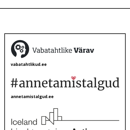
vabatahtlikud.ee
annetamistalgud.ee