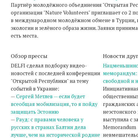
Партнёр молодёжного объединения "Открытая Рес
организация "Nature Volunteers" приглашает со 2 п
в международном молодёжном обмене в Турции,
экологии и зелёного образа жизни. Заявки принима
есть места.
Обзор прессы
Новости дру
DELFI сделал подборку видео-
Нацменьшинс
новостей с последней конференции
меморандум: 
"Открытой Республики" на тему
свободной и 
событий в Украине:
Инициативная
—
Сергей Метлев — если будет
общественных
всеобщая мобилизация, то я пойду
гражданских 
защищать Эстонию
неэстонского
—
Рауд: с правами человека у
выступила с 
русских в странах Балтии дела
Memorandum 
лучше, чем на исторической родине
невмешательс