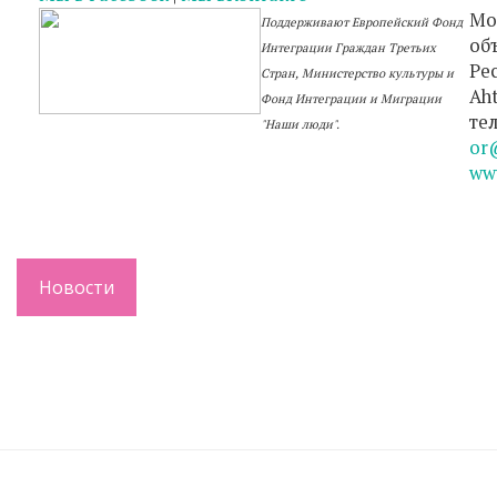
Мо
Поддерживают Европейский Фонд
об
Интеграции Граждан Третьих
Ре
Стран, Министерство культуры и
Aht
Фонд Интеграции и Миграции
тел
"Наши люди"
.
or
ww
Новости