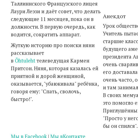
Таллиннского Французского лицея
Лаури Леэзи и даёт совет, что делать
Анекдот
следующие 11 месяцев, пока он в
Урок обществ
должности. В первую очередь, как
Учитель пыта
водится, сократить аппарат.
старшие классы
Жуткую историю про поиски няни
будущего аме
рассказывает
президента А
в
Õhtuleht
телеведущая Кармен
очень сварлив
Притсон. Няня, которая казалась ей
его доставала
приятной и дорой женщиной,
очень часто, 
оказывается, "убаюкивала" ребёнка,
и там занима
говоря ему: "Спать, сволочь,
В своих мемуа
быстро!".
это помогло е
Приглушённый
"Просто у него
бы он спился".
Мы в Facebook
|
Мы вКонтакте