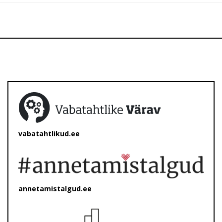
vabatahtlikud.ee
annetamistalgud.ee