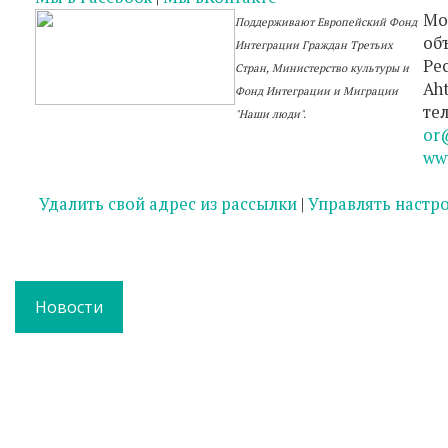
Мо
Поддерживают Европейский Фонд
об
Интеграции Граждан Третьих
Ре
Стран, Министерство культуры и
Aht
Фонд Интеграции и Миграции
тел
"Наши люди"
.
or
ww
Удалить свой адрес из рассылки
|
Управлять настр
Новости