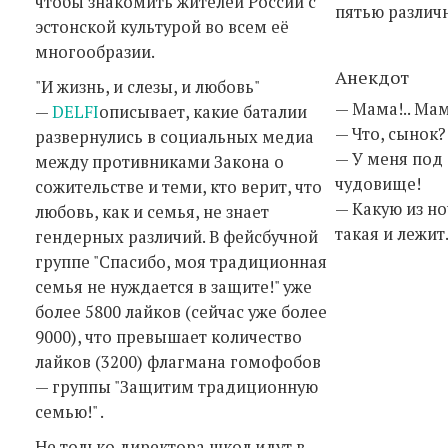
чтобы знакомить жителей России с
пятью различ
эстонской культурой во всем её
многообразии.
Анекдот
"И жизнь, и слезы, и любовь"
— Мама!.. Ма
—
DELFI
описывает, какие баталии
— Что, сынок?
развернулись в социальных медиа
— У меня под
между противниками Закона о
чудовище!
сожительстве и теми, кто верит, что
— Какую из но
любовь, как и семья, не знает
такая и лежи
гендерных различий. В фейсбучной
группе "Спасибо, моя традиционная
семья не нуждается в защите!" уже
более 5800 лайков (сейчас уже более
9000), что превышает количество
лайков (3200) флагмана гомофобов
— группы "Защитим традиционную
семью!" .
Не только директора школ идут в