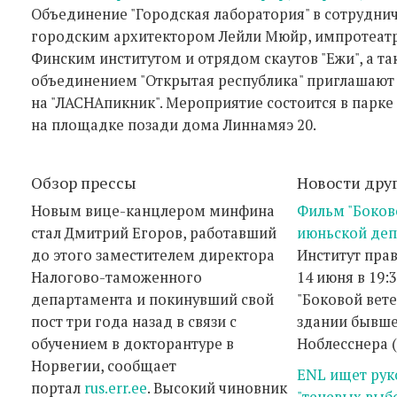
Объединение "Городская лаборатория" в сотрудниче
городским архитектором Лейли Мюйр, импротеатр
Финским институтом и отрядом скаутов "Eжи", а 
объединением "Открытая республика" приглашают 
на "ЛАСНАпикник". Мероприятие состоится в парке 
на площадке позади дома Линнамяэ 20.
Обзор прессы
Новости дру
Новым вице-канцлером минфина
Фильм "Боков
стал Дмитрий Егоров, работавший
июньской деп
до этого заместителем директора
Институт пра
Налогово-таможенного
14 июня в 19:
департамента и покинувший свой
"Боковой ветер
пост три года назад в связи с
здании бывше
обучением в докторантуре в
Ноблесснера (
Норвегии, сообщает
ENL ищет рук
портал
rus.err.ee
. Высокий чиновник
"теневых выб