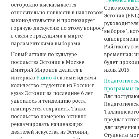
осторожно высказывается
Союз молодё
относительно новшеств в налоговом
Эстонии (ENL)
законодательстве и прогнозирует
руководителя
горячую дискуссию по этому вопросу
выборов", кот
в связи с грядущими в марте
одновременно
парламентскими выборами.
Рийгикогу в м
Новый атташе по культуре
временная: и
посольства Эстонии в Москве
будет проходи
Дмитрий Миронов делится в
июня 2015.
интервью
Радио 4
своими идеями:
Педагогическ
количество студентов из России в
программы п
вузах Эстонии за последние 6 лет
Для поступаю
удвоилось и тенденцию роста
Педагогическ
планируется сохранить. Также
Таллиннского
посольство намерено активно
предлагаются
рекламировать начинающих
для изучения
деятелей искусства из Эстонии,
Студенты мог