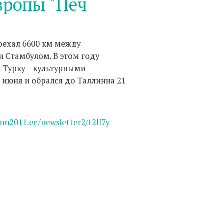
вропы "Печ
оехал 6600 км между
и Стамбулом. В этом году
 Турку – культурными
0 июня и обрался до Таллинна 21
inn2011.ee/newsletter2/t2lf7y