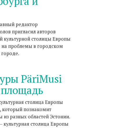
бурга и
лавный редактор
ролов пригласил авторов
ий культурной столицы Европы
е на проблемы в городском
 городе.
уры PäriMusi
 площадь
 культурная столица Европы
, который познакомит
 из разных областей Эстонии.
— культурная столица Европы