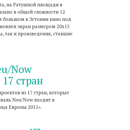
та, на Ратушной площади в
казано в общей сложности 12
м большом в Эстонии кино под
ановлен экран размером 20х15
, так и произведения, ставшие
eu/Now
 17 стран
роектов из 17 стран, которые
тиваль Neu/Now входит в
ица Европы 2011».