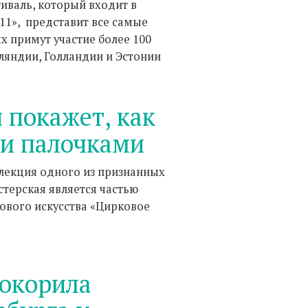
иваль, который входит в
11», представит все самые
 примут участие более 100
ляндии, Голландии и Эстонии
покажет, как
ми палочками
 лекция одного из признанных
терская является частью
вого искусства «Цирковое
покорила