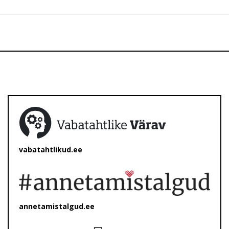
vabatahtlikud.ee
annetamistalgud.ee