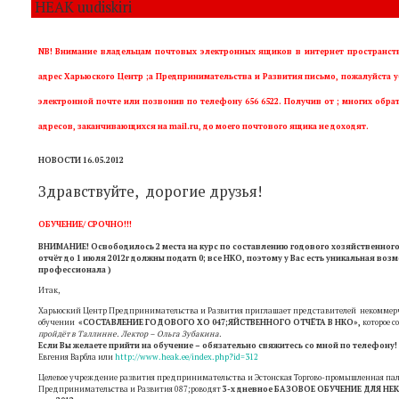
HEAK uudiskiri
NB! Внимание владельцам почтовых электронных ящиков в интернет пространств
адрес Харьюского Центр ;а Предпринимательства и Развития письмо, пожалуйста у
электронной почте или позвонив по телефону 656 6522. Получив от ; многих обра
адресов, заканчивающихся на mail.ru, до моего почтового ящика не доходят.
НОВОСТИ 16.05.2012
Здравствуйте, дорогие друзья!
ОБУЧЕНИЕ/ СРОЧНО!!!
ВНИМАНИЕ! Освободилось 2 места на курс по составлению годового хозяйственного
отчёт до 1 июля 2012г должны податn 0; все НКО, поэтому у Вас есть уникальная во
профессионала
)
Итак,
Харьюский Центр Предпринимательства и Развития приглашает представителей некоммерч
обучении
«СОСТАВЛЕНИЕ ГОДОВОГО ХО 047;ЯЙСТВЕННОГО ОТЧЁТА В НКО»,
которое с
пройдёт в Таллинне. Лектор – Ольга Зубакина.
Если Вы желаете прийти на обучение – обязательно свяжитесь со мной по телефону!
Евгения Варбла или
http://www.heak.ee/index.php?id=312
Целевое учреждение развития предпринимательства и Эстонская Торгово-промышленная палат
Предпринимательства и Развития 087;роводят
3-х дневное БАЗОВОЕ ОБУЧЕНИЕ ДЛЯ 