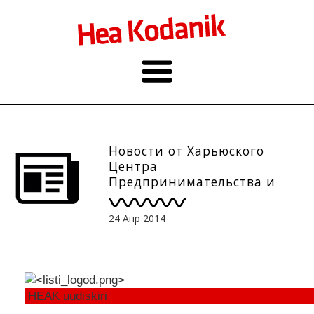
Новости от Харьюского
Центра
Предпринимательства и
Развития,
10.03нимательства и
24 Апр 2014
Развития, 23.04
HEAK uudiskiri