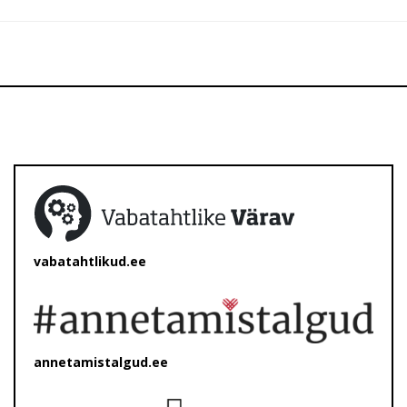
vabatahtlikud.ee
annetamistalgud.ee