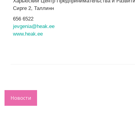
Харьюский Центр Предпринимательства и Развит
Сирге 2, Таллинн
656 6522
jevgenia@heak.ee
www.heak.ee
Новости