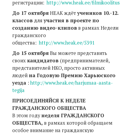
регистрации:
http://www.heak.ee/filmikoolitus
До 17 октября
HEAK ждёт
учеников 10.-12.
классов
для
участия в проекте по
созданию видео-клипов
в рамках Недели
гражданского
общества:
http://www.heak.ee/5391
До 15 октября
Вы можете представить
своих
кандидатов
(предпринимателей,
представителей НКО, просто активных
людей
на Годовую Премию Харьюского
уезда
:
http://www.heak.ee/harjumaa-aasta-
tegija
ПРИСОЕДИНЯЙСЯ К НЕДЕЛЕ
ГРАЖДАНСКОГО ОБЩЕСТВА
В этом году
неделя ГРАЖДАНСКОГО
ОБЩЕСТВА,
в рамках которой обращаем
особое внимание на гражданскую