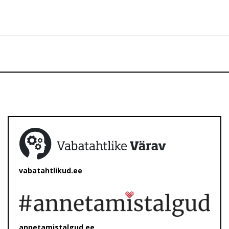
vabatahtlikud.ee
annetamistalgud.ee