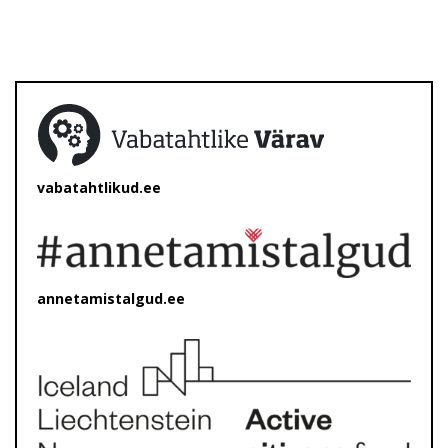
vabatahtlikud.ee
annetamistalgud.ee