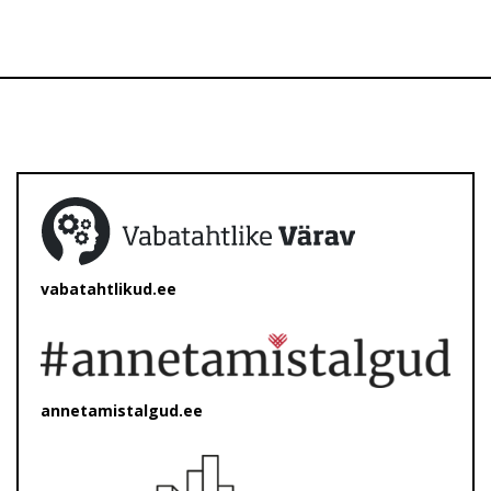
vabatahtlikud.ee
annetamistalgud.ee