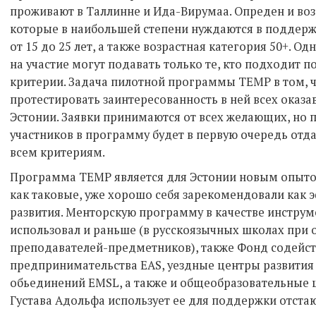
проживают в Таллинне и Ида-Вирумаа. Опреден и возра
которые в наибольшей степени нуждаются в поддержк
от 15 до 25 лет, а также возрастная категория 50+. Одн
на участие могут подавать только те, кто подходит
критерии. Задача пилотной программы TEMP в том, 
протестировать заинтересованность в ней всех оказа
Эстонии. Заявки принимаются от всех желающих, но 
участников в программу будет в первую очередь отда
всем критериям.
Программа ТЕМР является для Эстонии новым опыто
как таковые, уже хорошо себя зарекомендовали как
развития. Менторскую программу в качестве инстру
использовал и раньше (в русскоязычных школах при 
преподавателей-предметников), также Фонд содейст
предпринимательства EAS, уездные центры развития
обьединений EMSL, а также и общеобразовательные 
Густава Адольфа использует ее для поддержки отста