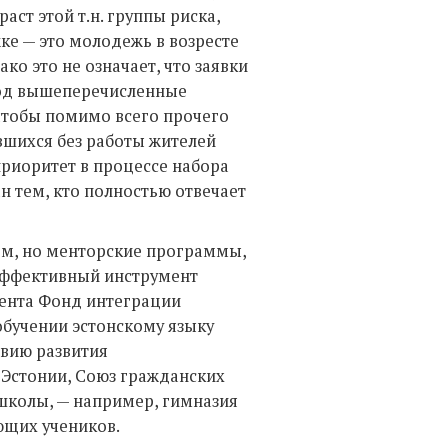
ст этой т.н. группы риска,
е — это молодежь в возресте
ако это не означает, что заявки
 под вышеперечисленные
чтобы помимо всего прочего
вшихся без работы жителей
приоритет в процессе набора
н тем, кто полностью отвечает
м, но менторские программы,
 эффективный инструмент
мента Фонд интеграции
обучении эстонскому языку
вию развития
 Эстонии, Союз гражданских
школы, — например, гимназия
ющих учеников.