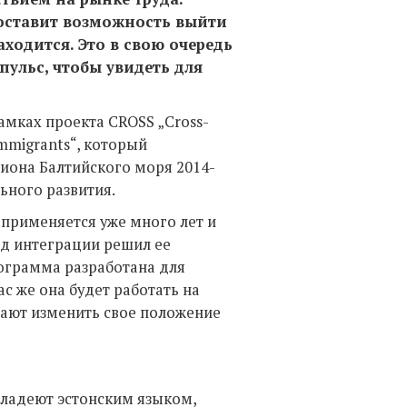
оставит возможность выйти
аходится. Это в свою очередь
ульс, чтобы увидеть для
мках проекта CROSS „Cross-
immigrants“, который
иона Балтийского моря 2014-
ьного развития.
применяется уже много лет и
д интеграции решил ее
рограмма разработана для
с же она будет работать на
лают изменить свое положение
владеют эстонским языком,