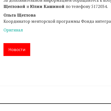
За дополнительной информацией обращайтесь к к
Щегловой
и
Юлии Кашиной
по телефону 5172034.
Ольга Щеглова
Координатор менторской программы Фонда интегр
Оригинал
Новости