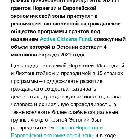
рамках финансового периода 2014-2021 гг.
грантов Норвегии и Европейской
экономической зоны
приступят к
реализации направленной на гражданское
общество программы грантов под
названием
Active Citizens Fund
, совокупный
объем которой в Эстонии составит 4
миллиона евро до 2021 года.
Цель поддерживаемой Норвегией, Исландией
и Лихтенштейном и проводимой в 15 стран
а
х
программы – поддерживать развитие
гражданского общества, развивать
демократию, гражданскую активность, права
человека и социальную справедливость, а
также вовлекать более слабые социальные
группы. Фонд открытой Эстонии был
распределителем
грантов Норвегии и
Европейской экономической зоны
и в ходе