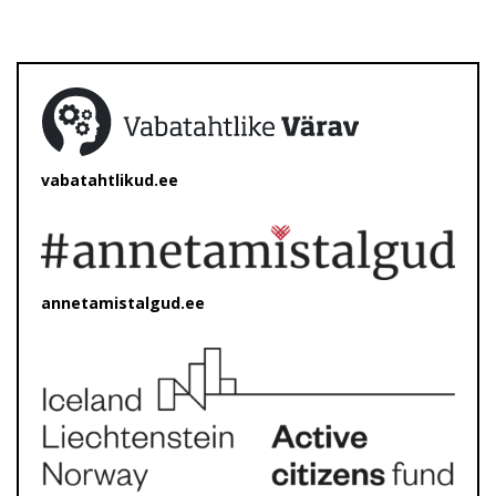
vabatahtlikud.ee
annetamistalgud.ee