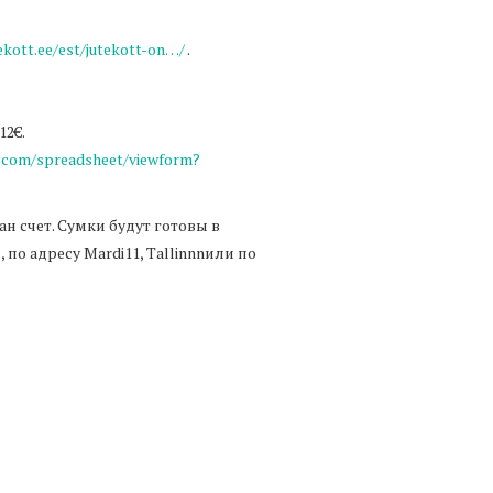
ekott.ee/est/jutekott-on…/
.
12€.
e.com/spreadsheet/viewform?
ан счет. Сумки будут готовы в
 по адресу Mardi11, Tallinnnили по