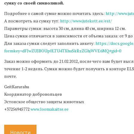
сумку со своей символикой.
Подробнее о самой сумке можно почитать здесь:
http://www.jut
А посмотреть на сумку тут:
http://www.jutekott.ee/est/
Параметры сумки: высота 30 см, длина 40 см, ширина 12 см.
Цена сумки отличается в зависимости от объема заказа: от 9 до 
Для заказа сумки следует заполнить анкету:
https://docs.googl
formkey=dFJwZUJBOUp0LTU4TXhuSkRzZGhjWVE6MQ#gid=0
Заказ можно оформить до 21.02.2012, после чего вам будет высл
течение 1-2 недель. Сумки можно будет получить в конторе ELS,
почте.
GeitKarurahu
Координатор добровольцев
Эстонское общество защиты животных
+37256945772
www.loomakaitse.ee
Новости