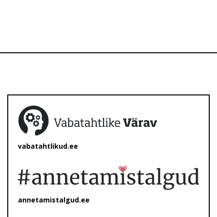
vabatahtlikud.ee
annetamistalgud.ee