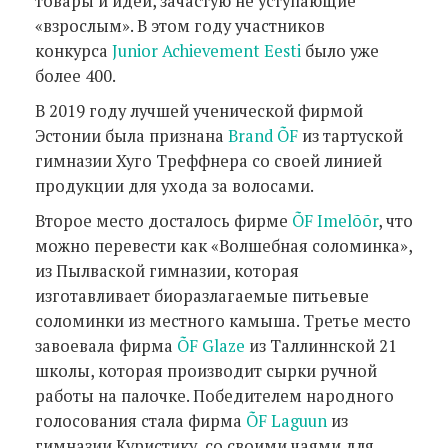
товары и идеи, зачастую не уступающие
«взрослым». В этом году участников
конкурса
Junior Achievement Eesti
было уже
более 400.
В 2019 году лучшей ученической фирмой
Эстонии была признана
Brand ÕF
из тартуской
гимназии Хуго Треффнера со своей линией
продукции для ухода за волосами.
Второе место досталось фирме
ÕF Imelõõr
, что
можно перевести как «Волшебная соломинка»,
из Пылваской гимназии, которая
изготавливает биоразлагаемые питьевые
соломинки из местного камыша. Третье место
завоевала фирма
ÕF Glaze
из Таллиннской 21
школы, которая производит сырки ручной
работы на палочке. Победителем народного
голосования стала фирма
ÕF Laguun
из
гимназии Куристику, cо своими чаями для