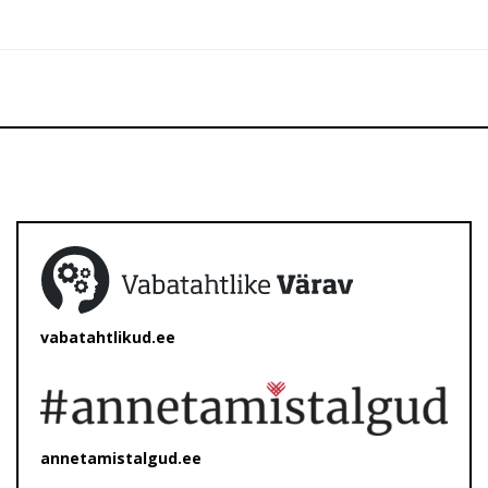
vabatahtlikud.ee
annetamistalgud.ee