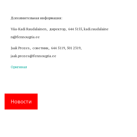
Дополнительная информация:
Viia-Kadi Raudalainen, директор, 644 5155, kadi.raudalaine​
n@fennougria.ee
Jaak Prozes, советник, 644 5119, 501 2319,
jaak.prozes@fennougria.ee
Оригинал
Новости