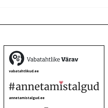
vabatahtlikud.ee
annetamistalgud.ee