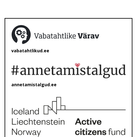
vabatahtlikud.ee
annetamistalgud.ee