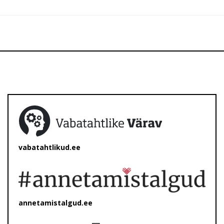
vabatahtlikud.ee
annetamistalgud.ee