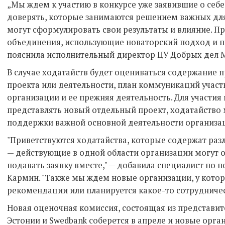
„Мы ждем к участию в конкурсе уже заявившие о себ
доверять, которые занимаются решением важных для
могут сформулировать свои результаты и влияние. 
объединения, использующие новаторский подход и 
пояснила исполнительный директор ЦУ Добрых дел 
В случае ходатайств будет оцениваться содержание 
проекта или деятельности, план коммуникаций участ
организации и ее прежняя деятельность. Для участия 
представлять новый отдельный проект, ходатайство 
поддержки важной основной деятельности организа
"Приветствуются ходатайства, которые содержат ра
— действующие в одной области организации могут о
подавать заявку вместе," — добавила специалист по 
Кармин. "Также мы ждем новые организации, у кото
рекомендации или планируется какое-то сотрудничес
Новая оценочная комиссия, состоящая из представи
Эстонии и Swedbank соберется в апреле и новые орга