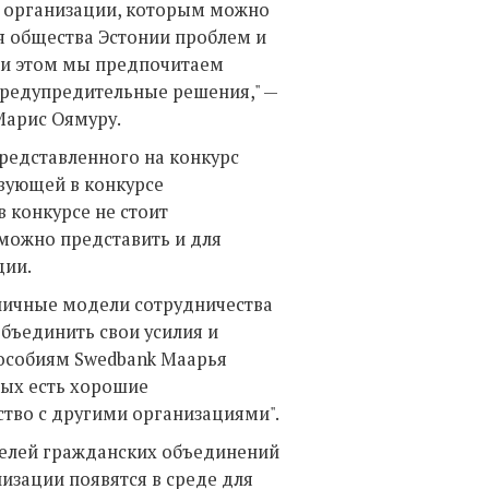
е организации, которым можно
 общества Эстонии проблем и
При этом мы предпочитаем
предупредительные решения," —
Марис Оямуру.
представленного на конкурс
вующей в конкурсе
в конкурсе не стоит
можно представить и для
ции.
зличные модели сотрудничества
бъединить свои усилия и
пособиям Swedbank Маарья
рых есть хорошие
тво с другими организациями".
телей гражданских объединений
низации появятся в среде для