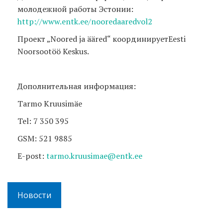
молодежной работы Эстонии:
http://www.entk.ee/nooredaaredvol2
Проект „Noored ja ääred“ координируетEesti
Noorsootöö Keskus.
Дополнительная информация:
Tarmo Kruusimäe
Tel: 7 350 395
GSM: 521 9885
E-post:
tarmo.kruusimae@entk.ee
Новости