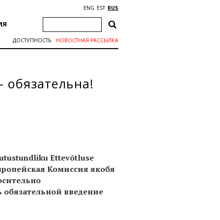
ENG
EST
RUS
ИЯ
ДОСТУПНОСТЬ
НОВОСТНАЯ РАССЫЛКА
– обязательна!
ustundliku Ettevõtluse
вропейская Комиссия якобя
осительно
ь обязательной введение