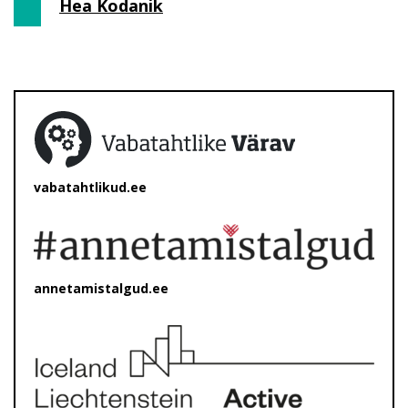
Hea Kodanik
vabatahtlikud.ee
annetamistalgud.ee