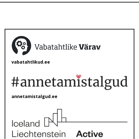
vabatahtlikud.ee
annetamistalgud.ee