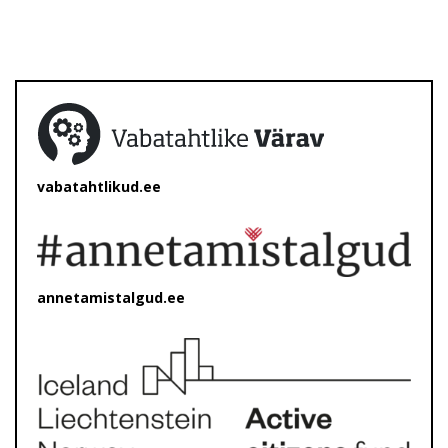
vabatahtlikud.ee
annetamistalgud.ee