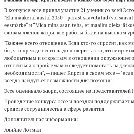
В конкурсе эссе принял участие 21 ученик со всей Эс
"Elu maakeral aastal 2050 – pärast saavutatud (või saavu
eesmärke“ и “Mida mina saan teha, et maailm oleks jätkus
словам членов жюри, все работы были на высоком ур
"Важнее всего отношение. Если кто-то спросит, как м
бы, что прежде всего надо поверить в то, что мир мо
любопытным и открытым в отношении окружающего. 
относиться к проблемам и следует помогать надлежи
необходимости", — пишет Кирсти в своем эссе — "если
всегда найдуться возможности для помощи".
Эссе оценивало жюри, состоящее из представителей
Проведение конкурса эссе и поездки поддерживает м
средств сотрудничества в сфере развития.
Дополнительная информация:
Алийне Лотман