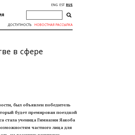
ENG
EST
RUS
ИЯ
ДОСТУПНОСТЬ
НОВОСТНАЯ РАССЫЛКА
тве в сфере
вости, был объявлен победитель
который будет премирован поездкой
са стала ученица Гимназии Яакоба
возможностям частного лица для
ель, на весенних каникулах.