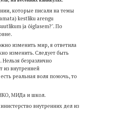
тонии, которые писали на темы
tamata) kestliku arengu
uutlikum ja õiglasem?". По
овне.
ожно изменить мир, я ответила
жно изменить. Следует быть
Нельзя безразлично
т из внутренней
 есть реальная воля помочь, то
 НКО, МИДа и школ.
инистерство внутренних дел из