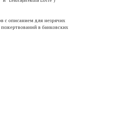
и “Leiutajateküla Lotte”)
в с описанием для незрячих
я пожертвований в банковских