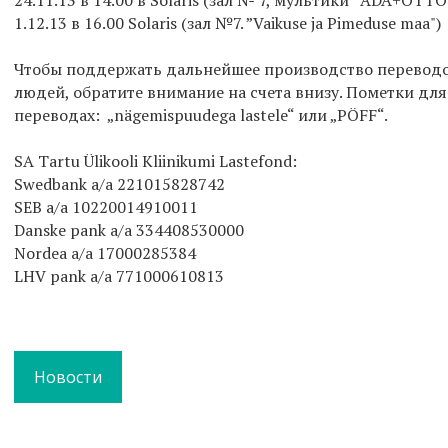
24.11.13 в 14.00 в Solaris (зал № 7, мультики “ADA+OTTO” 
1.12.13 в 16.00 Solaris (зал №7. ”Vaikuse ja Pimeduse maa")
Чтобы поддержать дальнейшее производство переводо
людей, обратите внимание на счета внизу. Пометки дл
переводах: „nägemispuudega lastele“ или „PÖFF“.
SA Tartu Ülikooli Kliinikumi Lastefond:
Swedbank a/a 221015828742
SEB a/a 10220014910011
Danske pank a/a 334408530000
Nordea a/a 17000285384
LHV pank a/a 771000610813
Новости