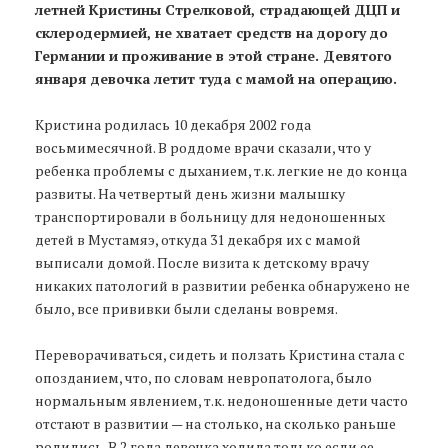
летней Кристины Стрелковой, страдающей ДЦП и
склеродермией, не хватает средств на дорогу до
Германии и проживание в этой стране. Девятого
января девочка летит туда с мамой на операцию.
Кристина родилась 10 декабря 2002 года
восьмимесячной. В роддоме врачи сказали, что у
ребенка проблемы с дыханием, т.к. легкие не до конца
развиты. На четвертый день жизни малышку
транспортировали в больницу для недоношенных
детей в Мустамяэ, откуда 31 декабря их с мамой
выписали домой. После визита к детскому врачу
никаких патологий в развитии ребенка обнаружено не
было, все прививки были сделаны вовремя.
Переворачиваться, сидеть и ползать Кристина стала с
опозданием, что, по словам невропатолога, было
нормальным явлением, т.к. недоношенные дети часто
отстают в развитии — на столько, на сколько раньше
родились. В 2 года девочка ходила только если ее