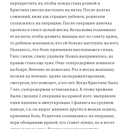
перекрестить их, чтобы ножка стала ровной и
Кристина смогла наступать на пятку. После долгих
сомнений, видя как страдает ребенок, родители
согласились на операцию. После операции девочка
провела в гипсе целый месяц. Когда мама поднимала
ее на ноги, чтобы размять мышцы ног по совету врача,
то ребенок жаловался, что ей больно наступать на ногу.
Оказалось, что боль причиняла выгнувшаяся спица.
Гипс сняли, спицу удалили. Ножка выпрямилась, но
правая стала еще хуже. Очаг склеродермии появился
на бедре. Лечение не помогало. Раз в месяц малышку
возили на лечение: врачи экспериментировали,
смотрели, что поможет, а что нет. Когда Кристине было
7 лет, склеродермия остановилась. К этому времени
были сделали 2 операции на правой ноге: выправлен
один пальчик и ампутирована 1 фаланга на среднем
пальце, т.к. он вырос длиннее других и мешал ходить,
причиняя боль. Родители соглашались на операции,
веря обещаниям врачей, что станет лучше, но в итоге
стало только хуже. Девочка совсем перестала