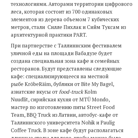
технологиями. Авторами территории цифрового
леса, которая состоит из 700 одинаковых
элементов из дерева объемом 7 кубических
метров, стали Силле Пихлак и Сийм Туксам из
архитектурной практики PART.
При партнерстве с Таллиннским фестивалем
уличной еды на площади Вабадузе будет
создана специальная зона кафе и семейных
ресторанов. Будут представлены следующие
кафе: специализирующееся на местной
рыбе KrõbeRäim, бублики от Bite My Bagel,
азиатские вкусы от
food-truck
Kolm
Nuudlit, сирийская кухня от MTÜ Mondo,
мастер по изготовлению питы Street Food
Team, BBQ Truck из Латвии, автобус-кафе от
Таллиннского университета Nohik и Paulig
Coffee Truck. В зоне кафе будут располагаться
длинные столы для того, чтобы можно было