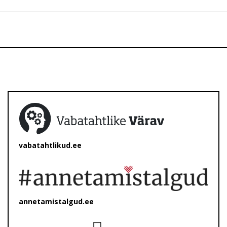
vabatahtlikud.ee
annetamistalgud.ee