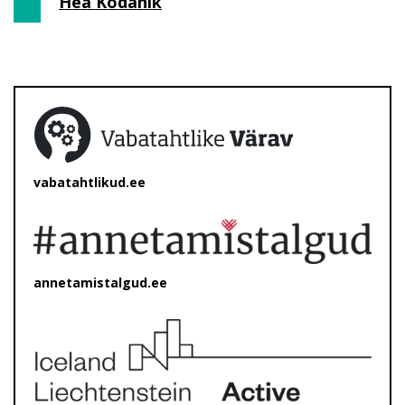
Hea Kodanik
vabatahtlikud.ee
annetamistalgud.ee