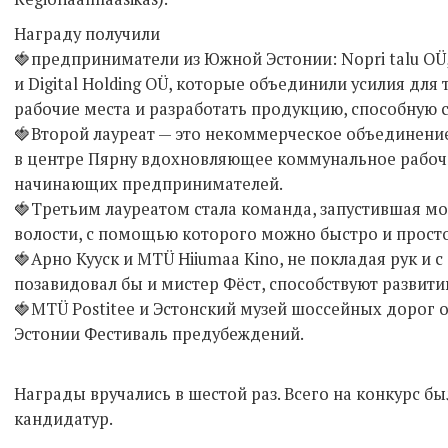
Награду получили
🍓предприниматели из Южной Эстонии: Nopri talu OÜ, S
и Digital Holding OÜ, которые объединили усилия для 
рабочие места и разработать продукцию, способную 
🍓Второй лауреат — это некоммерческое объединени
в центре Пярну вдохновляющее коммунальное рабоч
начинающих предпринимателей.
🍓Третьим лауреатом стала команда, запустившая м
волости, с помощью которого можно быстро и просто
🍓Арно Кууск и MTÜ Hiiumaa Kino, не покладая рук и 
позавидовал бы и мистер Фёст, способствуют развит
🍓MTÜ Postitee и Эстонский музей шоссейных дорог 
Эстонии Фестиваль предубеждений.
Награды вручались в шестой раз. Всего на конкурс б
кандидатур.