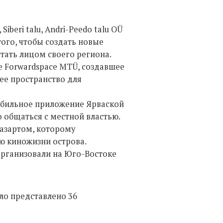
iberi talu, Andri-Peedo talu OÜ
того, чтобы создать новые
стать лицом своего региона.
е Forwardspace MTÜ, создавшее
ее пространство для
обильное приложение Ярваской
 общаться с местной властью.
с азартом, которому
ию киножизни острова.
организовали на Юго-Востоке
ыло представлено 36