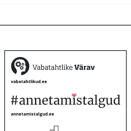
vabatahtlikud.ee
annetamistalgud.ee